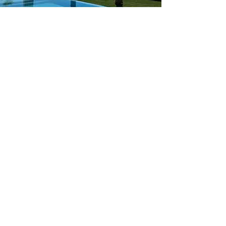
POOLS CONSULTING & WATER - LATAM
Compartir Página
SEDE CENTRAL LATAM
Tel.
(998) 500 600 1
(998) 500 600 2
EXT.
PLAZA LA ROCA
SM310 - MZ109 - LT1 Blvd Cumbres
Cancún, Q. Roo. México 77560