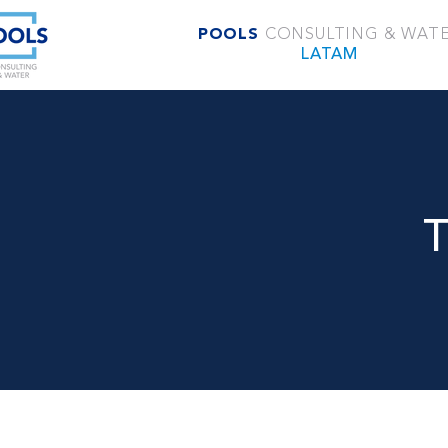
POOLS
CONSULTING & WAT
LATAM
T