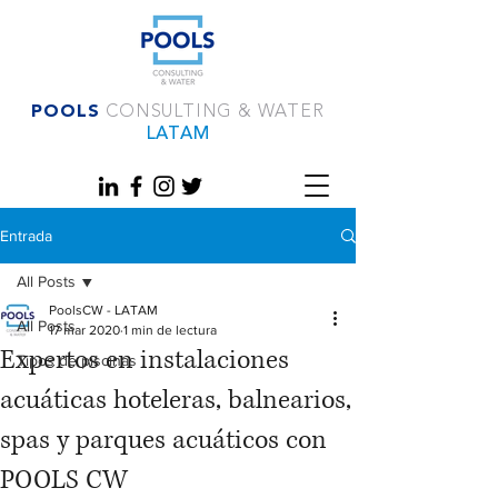
POOLS
CONSULTING & WATER
LATAM
Entrada
All Posts
PoolsCW - LATAM
All Posts
17 mar 2020
1 min de lectura
Expertos en instalaciones
Tipos de piscinas
acuáticas hoteleras, balnearios,
spas y parques acuáticos con
POOLS CW